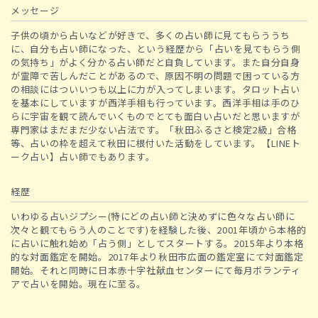
メッセージ
子供の頃から占いなどが好きで、多くの占い師に見てもらううち
に、自分も占い師になった、という経歴から「占いを見てもらう側
の気持ち」がよく分かる占い師だと自負しています。また自分自身
が霊障で苦しんだことがあるので、原因不明の問題で困っている方
の相談にはついいつも以上に力が入ってしまいます。タロット占い
を基本にしていますが西洋手相も行っています。西洋手相は手のひ
らに宇宙を観て読んでいくものでとても面白い占いだと思いますが
専門家はまだまだ少ない占法です。「秋田ふるさと検定2級」合格
等、占いの枠を超えて秋田に根付いた活動をしています。【LINEト
ーク占い】占い師でもあります。
経歴
いわゆる占いジプシー(特にどの占い師と決めずに色々な占い師に
次々と観てもらう人のことです)を経験した後、2001年頃から本格的
に占いに触れ始め「占う側」としてスタートする。2015年より本格
的な対面鑑定を開始。2017年より秋田市広面の鑑定室にて対面鑑定
開始。それと同時に日本赤十字社献血センターにて毎月ボランティ
アで占いを開始。現在に至る。