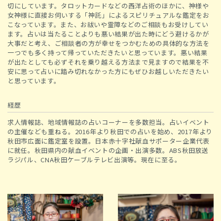
切にしています。タロットカードなどの西洋占術のほかに、神様や
女神様に直接お伺いする「神託」によるスピリチュアルな鑑定をお
こなっています。また、お祓いや霊障などのご相談もお受けしてい
ます。占いは当たることよりも悪い結果が出た時にどう避けるかが
大事だと考え、ご相談者の方が幸せをつかむための具体的な方法を
一つでも多く持って帰っていただきたいと思っています。悪い結果
が出たとしても必ずそれを乗り越える方法まで見ますので結果を不
安に思って占いに踏み切れなかった方にもぜひお越しいただきたい
と思っています。
経歴
求人情報誌、地域情報誌の占いコーナーを多数担当。占いイベント
の主催なども重ねる。2016年より秋田での占いを始め、2017年より
秋田市広面に鑑定室を設置。日本赤十字社献血サポーター企業代表
に就任。秋田県内の献血イベントの企画・出演多数。ABS秋田放送
ラジパル、CNA秋田ケーブルテレビ出演等。現在に至る。