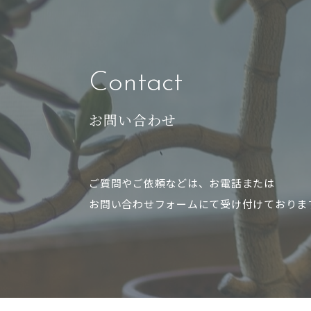
(4) 本サービスに関するご案内、お問い合わせ等
(5) 本サービスに関する当社の規約、ポリシー等
(6) 本サービスに関する規約等の変更などを通知す
3.通知・公表または同意取得の方
Contact
3-1 以下の利用者情報については、その収集が行
・位置情報
お問い合わせ
3-2 ユーザーは、本サービスの所定の設定を行
かに、当社の定めるところに従い、その利用を停止
り本サービスを退会した場合に限り、当社はその収
ご質問やご依頼などは、お電話または
4.外部送信、第三者提供、情報収
お問い合わせフォームにて受け付けておりま
4-1 本サービスでは、以下の提携先が、ユーザー
(1) 提携先：matomo
(2) 上記提携先のプライバシーポリシーのURL：
https://matomo.org/privacy-policy/
(3) 上記提携先のオプトアウト（無効化）URL：
https://matomo.org/privacy-policy/
(4) 利用目的：本サイトの閲覧状況及び当社サイ