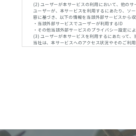
(2) ユーザーが本サービスの利用において、他
ユーザーが、本サービスを利用するにあたり、ソー
容に基づき、以下の情報を当該外部サービスから収
・当該外部サービスでユーザーが利用するID
・その他当該外部サービスのプライバシー設定に
(3) ユーザーが本サービスを利用するにあたって
当社は、本サービスへのアクセス状況やそのご利用
・リファラ
・IPアドレス
・サーバーアクセスログに関する情報
・Cookie、ADID、IDFAその他の識別子
(4) ユーザーが本サービスを利用するにあたって
当社は、ユーザーが3-1に定める方法により個別
・位置情報
2.利用目的
本サービスのサービス提供にかかわる利用者情報の
(1) 本サービスに関する登録の受付、本人確認
(2) ユーザーのトラフィック測定及び行動測定のた
(3) 広告の配信、表示及び効果測定のため