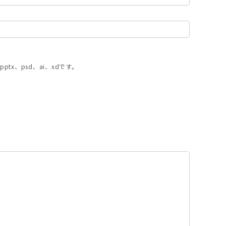
pptx、psd、ai、xdです。