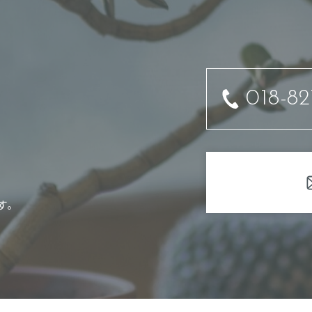
への対応のため
（以下「規約等」といいます。）に違反する行為に対する対応のため
るため
法、利用中止要請の方法
018-82
われる前にユーザーの同意を得るものとします。
うことにより、利用者情報の全部または一部についてその収集又は利
します。なお利用者情報の項目によっては、その収集または利用が
集又は利用を停止します。
集モジュールの有無
す。
の端末にCookieを保存し、これを利用して利用者情報を蓄積及び利
トを含む広告効果等の情報を解析するため